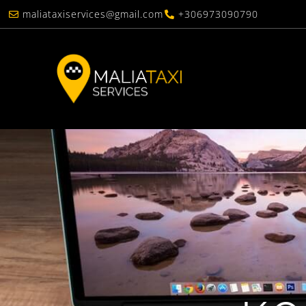
maliataxiservices@gmail.com
+306973090790