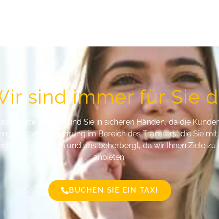
ir sind immer für Sie 
axiservice in
Malia
sind Sie in sicheren Händen, da die Kunde
ben jahrelange Erfahrung im
Bereich des Transfers
, die Sie mi
ung zwischen Ihnen und uns beherbergt, da wir Ihnen Ziele zu
anbieten.
BUCHEN SIE EIN TAXI