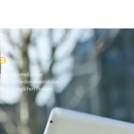
da
nzufriedenheit unser
t dem zufriedenstellendsten
 erschwinglichen Preisen